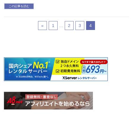
この記事を読む
«
1
…
2
3
4