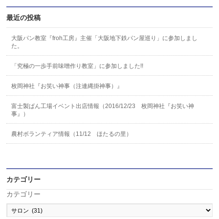
最近の投稿
大阪パン教室『froh工房』主催「大阪地下鉄パン屋巡り」に参加しまし
た。
「究極の一歩手前味噌作り教室」に参加しました!!
枚岡神社『お笑い神事（注連縄掛神事）』
富士製ぱん工場イベント出店情報（2016/12/23 枚岡神社『お笑い神
事』）
農村ボランティア情報（11/12 ほたるの里）
カテゴリー
カテゴリー