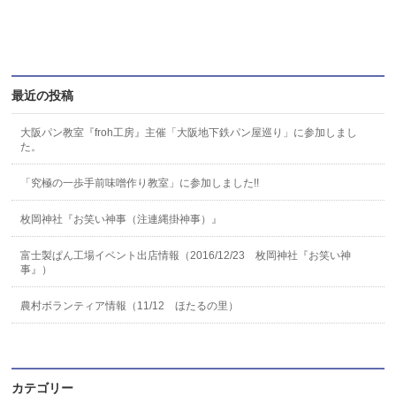
最近の投稿
大阪パン教室『froh工房』主催「大阪地下鉄パン屋巡り」に参加しまし
た。
「究極の一歩手前味噌作り教室」に参加しました!!
枚岡神社『お笑い神事（注連縄掛神事）』
富士製ぱん工場イベント出店情報（2016/12/23 枚岡神社『お笑い神
事』）
農村ボランティア情報（11/12 ほたるの里）
カテゴリー