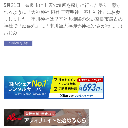
5月21日、奈良市に出店の場所を探しに行った帰り、惹か
れるように「大神神社 摂社 子守明神 率川神社」にお参
りしました。率川神社は皇室とも御縁の深い奈良市最古の
神社で『延喜式』に「率川坐大神御子神社(いさがわにます
おおみ …
この記事を読む