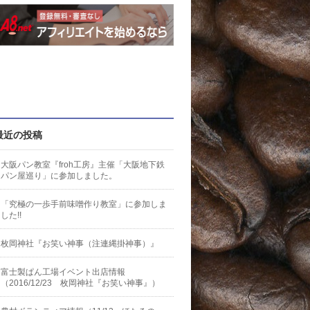
最近の投稿
大阪パン教室『froh工房』主催「大阪地下鉄
パン屋巡り」に参加しました。
「究極の一歩手前味噌作り教室」に参加しま
した!!
枚岡神社『お笑い神事（注連縄掛神事）』
富士製ぱん工場イベント出店情報
（2016/12/23 枚岡神社『お笑い神事』）