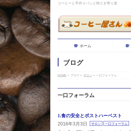
コーヒーと手作りパンと時どき寄り道
ホーム
ブログ
HOME
»
ブログ
»
サロン
»
一口フォーラム
一口フォーラム
1.食の安全とポストハーベスト
2016年3月3日
サロン
一口フォーラム