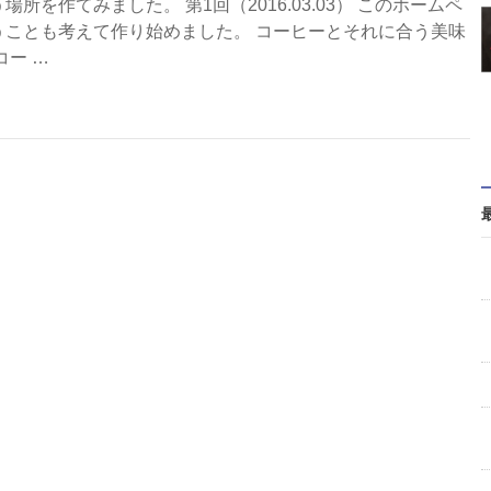
を作てみました。 第1回（2016.03.03） このホームペ
うことも考えて作り始めました。 コーヒーとそれに合う美味
コー …