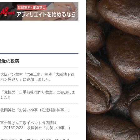
最近の投稿
大阪パン教室『froh工房』主催「大阪地下鉄
パン屋巡り」に参加しました。
「究極の一歩手前味噌作り教室」に参加しま
した!!
枚岡神社『お笑い神事（注連縄掛神事）』
富士製ぱん工場イベント出店情報
（2016/12/23 枚岡神社『お笑い神事』）