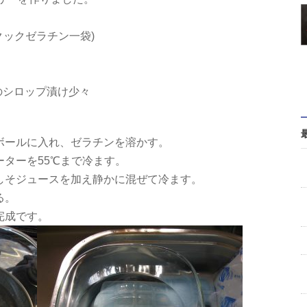
クックゼラチン一袋)
のシロップ漬け少々
をボールに入れ、ゼラチンを溶かす。
ーターを55℃まで冷ます。
にしそジュースを加え静かに混ぜて冷ます。
る。
完成です。