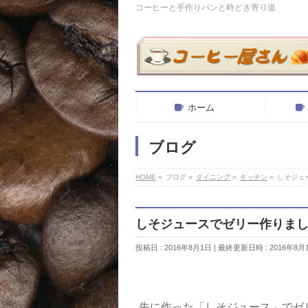
コーヒーと手作りパンと時どき寄り道
ホーム
ブログ
HOME
»
ブログ
»
ダイニング
»
キッチン
»
しそジュ
しそジュースでゼリー作りま
投稿日 : 2016年8月1日
最終更新日時 : 2016年8月
先に作った「しそジュース」でゼ