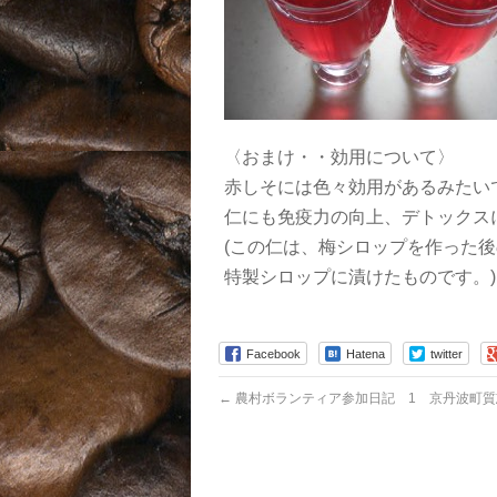
〈おまけ・・効用について〉
赤しそには色々効用があるみたい
仁にも免疫力の向上、デトックス
(この仁は、梅シロップを作った
特製シロップに漬けたものです。)
Facebook
Hatena
twitter
←
農村ボランティア参加日記 1 京丹波町質志