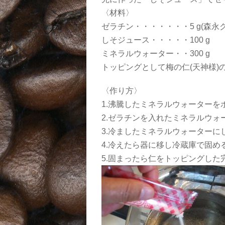
〈材料〉
ゼラチン・・・・・・・5 g(森永
しそジュース・・・・・100 g
ミネラルウォーター・・300 g
トッピングとして梅の仁(天神様)
〈作り方〉
1.沸騰したミネラルウォーター
2.ゼラチンを入れたミネラルウォ
3.冷ましたミネラルウォーター
4.冷えたら器に移し冷蔵庫で固め
5.固まったら仁をトッピングした