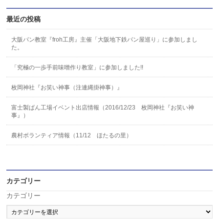
最近の投稿
大阪パン教室『froh工房』主催「大阪地下鉄パン屋巡り」に参加しまし
た。
「究極の一歩手前味噌作り教室」に参加しました!!
枚岡神社『お笑い神事（注連縄掛神事）』
富士製ぱん工場イベント出店情報（2016/12/23 枚岡神社『お笑い神
事』）
農村ボランティア情報（11/12 ほたるの里）
カテゴリー
カテゴリー