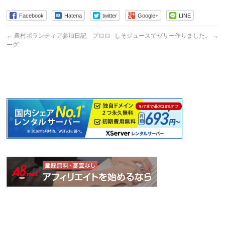
Facebook
Hatena
twitter
Google+
LINE
←
農村ボランティア参加日記 プロロ
しそジュースでゼリー作りました。
→
ーグ