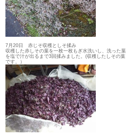
7月20日 赤じそ収穫としそ揉み
収穫した赤しその葉を一枚一枚もぎ水洗いし、洗った葉
を塩で汁が出るまで3回揉みました。(収穫したしその葉
です。）