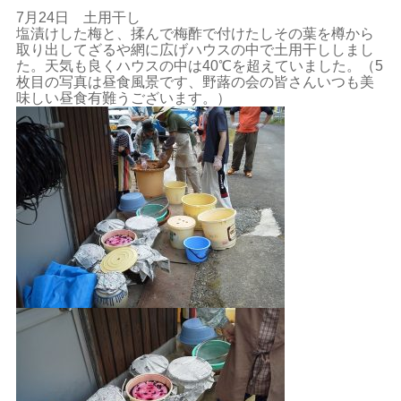
7月24日 土用干し
塩漬けした梅と、揉んで梅酢で付けたしその葉を樽から
取り出してざるや網に広げハウスの中で土用干ししまし
た。天気も良くハウスの中は40℃を超えていました。（5
枚目の写真は昼食風景です、野蕗の会の皆さんいつも美
味しい昼食有難うございます。）