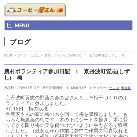
MENU
ブログ
HOME
»
ブログ
»
サロン
»
農村ボランティア参加日記 1 京丹波町質志(しずし) 梅
農村ボランティア参加日記 1 京丹波町質志(しず
し) 梅
投稿日 : 2016年7月27日
最終更新日時 : 2016年8月1日
カテゴリー :
サロン
,
出来事
京丹波町質志の野蕗の会の皆さんとしそ梅干づくりのボ
ランティアに参加しました。
6月18日 梅の収穫
各農家さんの家の梅の木を回って梅を収穫しました。も
ちろん無農薬の梅です。木の下にシートを挽き、木に登
りできる限り梅の実を傷つけないように手もぎるで収穫
しました。（残念ながら作業に夢中で作業の写真取れま
せんでした。）福知山市指定天然記念物の大杉です梅の