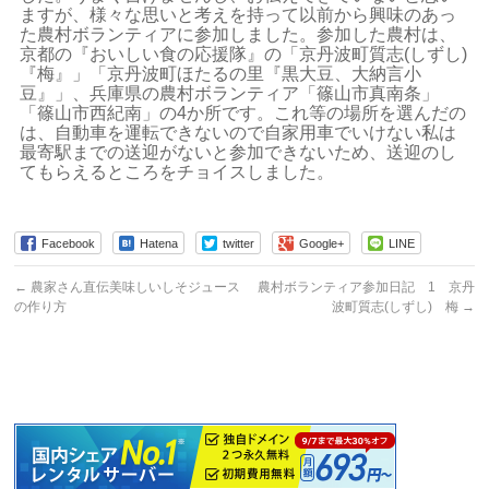
ますが、様々な思いと考えを持って以前から興味のあっ
た農村ボランティアに参加しました。参加した農村は、
京都の『おいしい食の応援隊』の「京丹波町質志(しずし)
『梅』」「京丹波町ほたるの里『黒大豆、大納言小
豆』」、兵庫県の農村ボランティア「篠山市真南条」
「篠山市西紀南」の4か所です。これ等の場所を選んだの
は、自動車を運転できないので自家用車でいけない私は
最寄駅までの送迎がないと参加できないため、送迎のし
てもらえるところをチョイスしました。
Facebook
Hatena
twitter
Google+
LINE
←
農家さん直伝美味しいしそジュース
農村ボランティア参加日記 1 京丹
の作り方
波町質志(しずし) 梅
→