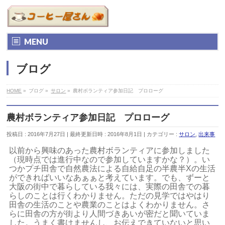
MENU
ブログ
HOME
»
ブログ
»
サロン
»
農村ボランティア参加日記 プロローグ
農村ボランティア参加日記 プロローグ
投稿日 : 2016年7月27日
最終更新日時 : 2016年8月1日
カテゴリー :
サロン
,
出来事
以前から興味のあった農村ボランティアに参加しました
（現時点では進行中なので参加していますかな？）。い
つかプチ田舎で自然農法による自給自足の半農半Xの生活
ができればいいなあぁぁと考えています。でも、ずーと
大阪の街中で暮らしている我々には、実際の田舎での暮
らしのことは行くわかりません。ただの見学ではやはり
田舎の生活のことや農業のことはよくわかりません。さ
らに田舎の方が街より人間づきあいが密だと聞いていま
した。うまく書けませんし、お伝えできていないと思い