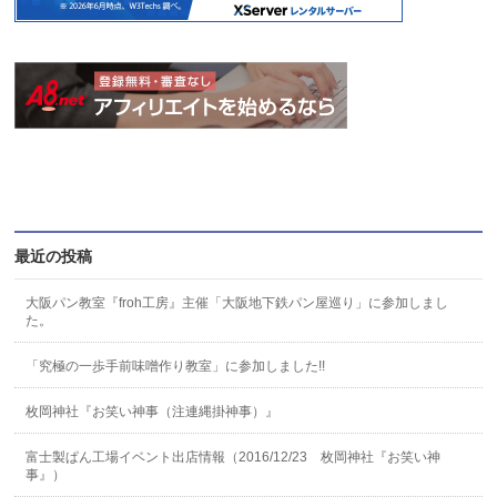
最近の投稿
大阪パン教室『froh工房』主催「大阪地下鉄パン屋巡り」に参加しまし
た。
「究極の一歩手前味噌作り教室」に参加しました!!
枚岡神社『お笑い神事（注連縄掛神事）』
富士製ぱん工場イベント出店情報（2016/12/23 枚岡神社『お笑い神
事』）