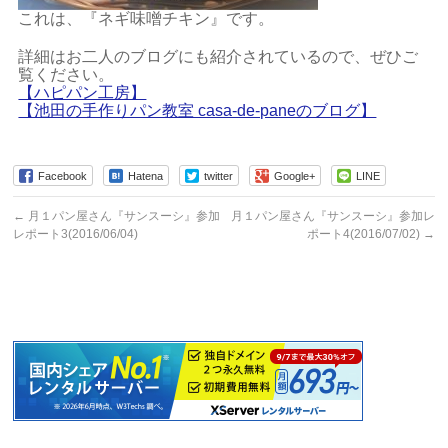
これは、『ネギ味噌チキン』です。
詳細はお二人のブログにも紹介されているので、ぜひご
覧ください。
【ハピパン工房】
【池田の手作りパン教室 casa-de-paneのブログ】
Facebook
Hatena
twitter
Google+
LINE
←
月１パン屋さん『サンスーシ』参加
月１パン屋さん『サンスーシ』参加レ
レポート3(2016/06/04)
ポート4(2016/07/02)
→