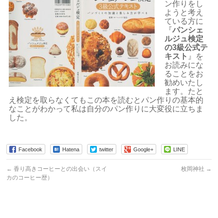
ン作りをし
ようと考え
ている方に
『
パンシェ
ルジュ検定
の3級公式テ
キスト
』を
お読みにな
ることをお
勧めいたし
ます。たと
え検定を取らなくてもこの本を読むとパン作りの基本的
なことがわかって私は自分のパン作りに大変役に立ちま
した。
Facebook
Hatena
twitter
Google+
LINE
←
香り高きコーヒーとの出会い（スイ
枚岡神社
→
カのコーヒー歴）