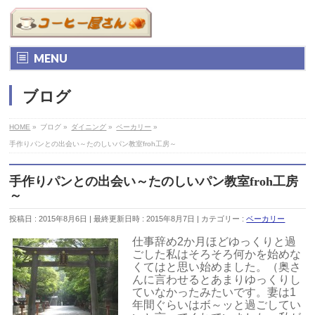
MENU
ブログ
HOME
»
ブログ
»
ダイニング
»
ベーカリー
»
手作りパンとの出会い～たのしいパン教室froh工房～
手作りパンとの出会い～たのしいパン教室froh工房
～
投稿日 : 2015年8月6日
最終更新日時 : 2015年8月7日
カテゴリー :
ベーカリー
仕事辞め2か月ほどゆっくりと過
ごした私はそろそろ何かを始めな
くてはと思い始めました。（奥さ
んに言わせるとあまりゆっくりし
ていなかったみたいです。妻は1
年間ぐらいはボ～ッと過ごしてい