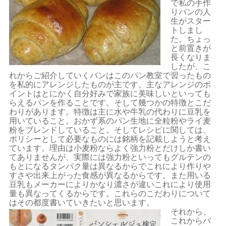
で私の手作
りパンの人
生がスター
トしまし
た。ちょっ
と前置きが
長くなりま
したが、こ
れからご紹介していくパンはこのパン教室で習ったもの
を私的にアレンジしたものが主です。主なアレンジのポ
イントはとにかく自分好みで家族に美味しいといっても
らえるパンを作ることです。そして幾つかの特徴とこだ
わりがあります。特徴は主に水や牛乳の代わりに豆乳を
用いていること。おかず系のパン生地に全粒粉やライ麦
粉をブレンドしていること。そしてレシピに関しては、
ポリシーとして必要なものには銘柄を記載しようと考え
ています。理由は小麦粉ならよく強力粉とだけしか書い
てありませんが、実際には強力粉といってもグルテンの
もとになるタンパク量は異なるからでこれにより作りや
すさや出来上がった食感が異なるからです。また用いる
豆乳もメーカーによりかなり濃さが違いこれにより使用
量も異なってくるからです。これらのこだわりについて
はその都度書いていきたいと思います。
それから、
これからパ