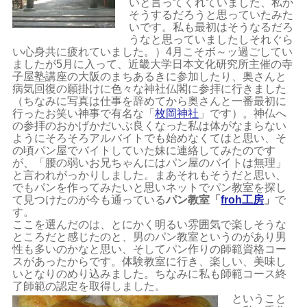
いと言ってくれていました、私が
そうするだろうと思っていたみた
いです。私も最初はそうなるだろ
うなと思っていましたしそれぐら
い心身共に疲れていました。）4月こそボ～ッ過ごしてい
ましたが5月に入って、近畿大学日本文化研究所主催の寺
子屋塾講座の大阪のまちあるきに参加したり、奥さんと
病気回復の願掛けに色々な神社仏閣に参拝に行きました
（ちなみに写真は仕事を辞めてから奥さんと一番最初に
行ったお笑い神事で有名な「
枚岡神社
」です）。神仏へ
の参拝のおかげかだいぶ良くなった私は体がなまらない
ようにそろそろアルバイトでも始めなくてはと思い、そ
の頃パン屋でバイトしていた妹に連絡してみたのです
が、「腰の弱いお兄ちゃんにはパン屋のバイトは無理」
と言われがっかりしました。まあそれもそうだと思い、
でもパンを作ってみたいと思いネットでパン教室を探し
て見つけたのが今も通っている
パン教室「
froh工房
」
で
す。
ここを選んだのは、とにかく明るい雰囲気で楽しそうな
ところだと感じたのと、男のパン教室というのがあり男
性も多いのかなと思い、そしてパン作りの師範資格コー
スがあったからです。体験教室に行き、楽しい、美味し
いとなりのめり込みました。ちなみに私も師範コース終
了師範の認定を取得しました。
ということ