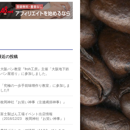
最近の投稿
大阪パン教室『froh工房』主催「大阪地下鉄
パン屋巡り」に参加しました。
「究極の一歩手前味噌作り教室」に参加しま
した!!
枚岡神社『お笑い神事（注連縄掛神事）』
富士製ぱん工場イベント出店情報
（2016/12/23 枚岡神社『お笑い神事』）