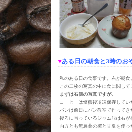
♥
ある日の朝食と3時のお
私のある日の食事です。右が朝食
この二枚の写真の中に食に関して
まずは右側の写真ですが、
コーヒーは焙煎後冷凍保存してい
パンは前日にパン教室で作ってき
後ろに写っているジャム瓶は右が
両方とも無農薬の梅と甘夏を使っ