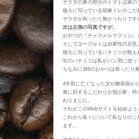
サラダの鼻の部分のトマトは家の
後ろに写っている胡麻ドレのこだ
サラダが有ったり無かったりです
次は左側の写真ですが、
おやつの『チャラメルマフィン』
そしてヨーグルトは自家性の豆乳
後ろに写っているハチミツの瓶も
右のハチミツは私がパン用に使っ
ちなみに3時のおやつは有ったり
4年前に亡くなった父が糖尿病か
食に対するこだわりが我が家、特
わりました。
それがこのWebサイトを始めよ
これから各々について私なりのこ
ます。