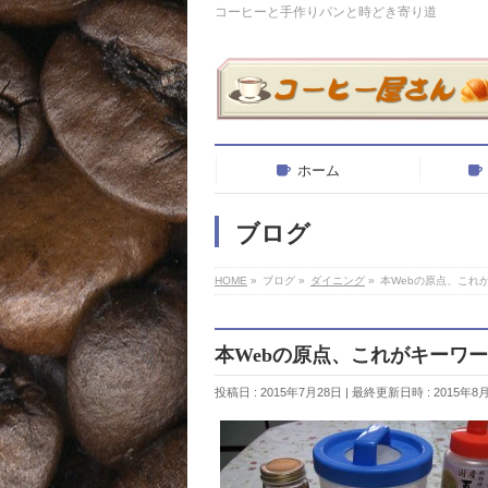
コーヒーと手作りパンと時どき寄り道
ホーム
ブログ
HOME
»
ブログ
»
ダイニング
»
本Webの原点、これがキ
本Webの原点、これがキーワードだ
投稿日 : 2015年7月28日
最終更新日時 : 2015年8